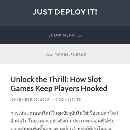
JUST DEPLOY IT!
SHOW MENU
TAG:
ทดลองเล่นสล็อต
Unlock the Thrill: How Slot
Games Keep Players Hooked
NOVEMBER 29, 2025
/
0 COMMENTS
การเล่นเกมออนไลน์ในยุคปัจจุบันไม่ใช่เรื่องแปลกใหม่
อีกต่อไป โดยเฉพาะอย่างยิ่งเกมประเภทสล็อตที่ได้รับ
ความนิยมเพิ่มขึ้นอย่างรวดเร็ว สำหรับผู้ที่สนใจลอง