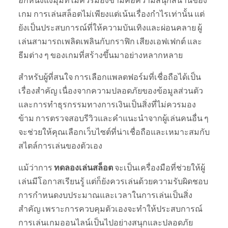
เกม การเล่นสล็อตไม่เพียงแต่เน้นเรื่องกำไรเท่านั้น แต่
ยังเป็นประสบการณ์ที่ให้ความบันเทิงและผ่อนคลาย ผู้
เล่นสามารถเพลิดเพลินกับกราฟิก เสียงเอฟเฟกต์ และ
ธีมต่าง ๆ ของเกมที่สร้างขึ้นมาอย่างหลากหลาย
สำหรับผู้ที่สนใจ การเลือกแพลตฟอร์มที่เชื่อถือได้เป็น
เรื่องสำคัญ เนื่องจากความปลอดภัยของข้อมูลส่วนตัว
และการทำธุรกรรมทางการเงินเป็นสิ่งที่ไม่ควรมอง
ข้าม การตรวจสอบรีวิวและคำแนะนำจากผู้เล่นคนอื่น ๆ
จะช่วยให้คุณเลือกเว็บไซต์ที่น่าเชื่อถือและเหมาะสมกับ
สไตล์การเล่นของตัวเอง
แม้ว่าการ
ทดลองเล่นสล็อต
จะเป็นเครื่องมือที่ช่วยให้ผู้
เล่นมีโอกาสเรียนรู้ แต่ก็ยังควรเล่นด้วยความรับผิดชอบ
การกำหนดงบประมาณและเวลาในการเล่นเป็นสิ่ง
สำคัญ เพราะการควบคุมตัวเองจะทำให้ประสบการณ์
การเล่นเกมออนไลน์เป็นไปอย่างสนุกและปลอดภัย