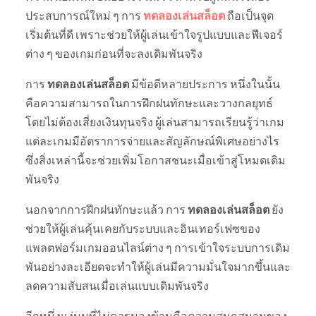
ประสบการณ์ใหม่ ๆ การ
ทดลองเล่นสล็อต
ถือเป็นจุด
เริ่มต้นที่ดี เพราะช่วยให้ผู้เล่นเข้าใจรูปแบบและฟีเจอร์
ต่าง ๆ ของเกมก่อนที่จะลงเดิมพันจริง
การ
ทดลองเล่นสล็อต
มีข้อดีหลายประการ หนึ่งในนั้น
คือความสามารถในการฝึกฝนทักษะและวางกลยุทธ์
โดยไม่ต้องเสี่ยงเงินทุนจริง ผู้เล่นสามารถเรียนรู้ว่าเกม
แต่ละเกมมีอัตราการจ่ายและสัญลักษณ์พิเศษอย่างไร
ซึ่งสิ่งเหล่านี้จะช่วยเพิ่มโอกาสชนะเมื่อเข้าสู่โหมดเดิม
พันจริง
นอกจากการฝึกฝนทักษะแล้ว การ
ทดลองเล่นสล็อต
ยัง
ช่วยให้ผู้เล่นคุ้นเคยกับระบบและอินเทอร์เฟซของ
แพลตฟอร์มเกมออนไลน์ต่าง ๆ การเข้าใจระบบการเดิม
พันอย่างละเอียดจะทำให้ผู้เล่นมีความมั่นใจมากขึ้นและ
ลดความสับสนเมื่อเล่นแบบเดิมพันจริง
อีกหนึ่งแง่มุมที่ไม่ควรมองข้ามคือความสนุกสนานของ