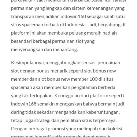
permainan yang lengkap dan sistem kemenangan yang
transparan menjadikan indowin168 sebagai salah satu
situs spaceman terbaik di Indonesia. Jadi, bergabung di
platform ini akan membuka peluang meraih hadiah
besar dari berbagai permainan slot yang
menyenangkan dan menantang.
Kesimpulannya, menggabungkan sensasi permainan
slot dengan bonus menarik seperti slot bonus new
member dan slot bonus new member 100 di situs
spaceman akan memberikan pengalaman berbeda
yang tak terlupakan. Keunggulan dari platform seperti
indowin168 semakin menegaskan bahwa bermain judi
daring tidak sekadar mengandalkan keberuntungan,
tetapi juga strategi dan pemilihan situs terpercaya.
Dengan berbagai promosi yang melimpah dan koleksi
permainan inovatif, setiap pemain dapat meraih