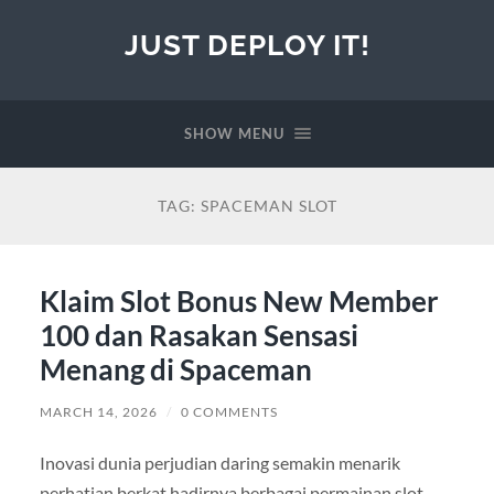
JUST DEPLOY IT!
SHOW MENU
TAG:
SPACEMAN SLOT
Klaim Slot Bonus New Member
100 dan Rasakan Sensasi
Menang di Spaceman
MARCH 14, 2026
/
0 COMMENTS
Inovasi dunia perjudian daring semakin menarik
perhatian berkat hadirnya berbagai permainan slot