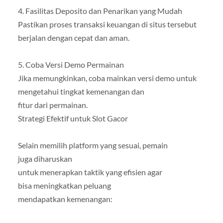
4. Fasilitas Deposito dan Penarikan yang Mudah
Pastikan proses transaksi keuangan di situs tersebut
berjalan dengan cepat dan aman.
5. Coba Versi Demo Permainan
Jika memungkinkan, coba mainkan versi demo untuk
mengetahui tingkat kemenangan dan
fitur dari permainan.
Strategi Efektif untuk Slot Gacor
Selain memilih platform yang sesuai, pemain
juga diharuskan
untuk menerapkan taktik yang efisien agar
bisa meningkatkan peluang
mendapatkan kemenangan: